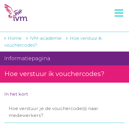
VMI
FTO voorbereiding
IVM-academie
Home
IVM-academie
Hoe verstuur ik
vouchercodes?
Zorginstellingen
Informatiepagina
Voorschrijfgedrag
Hoe verstuur ik vouchercodes?
Projecten
Over IVM
In het kort
Actueel
Hoe verstuur je de vouchercode(s) naar
Contact
medewerkers?
Winkelwagentje