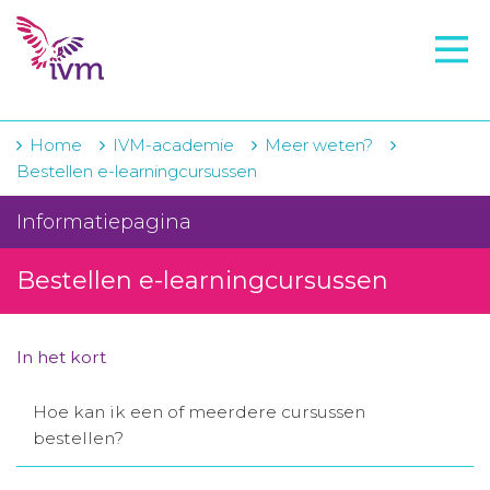
VMI
FTO voorbereiding
IVM-academie
Home
IVM-academie
Meer weten?
Bestellen e-learningcursussen
Zorginstellingen
Informatiepagina
Voorschrijfgedrag
Bestellen e-learningcursussen
Projecten
Over IVM
In het kort
Actueel
Hoe kan ik een of meerdere cursussen
Contact
bestellen?
Winkelwagentje