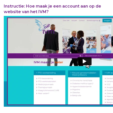
Instructie: Hoe maak je een account aan op de
Aanmelden nieuwsbrief
website van het IVM?
Inloggen
Toegang leeromgeving