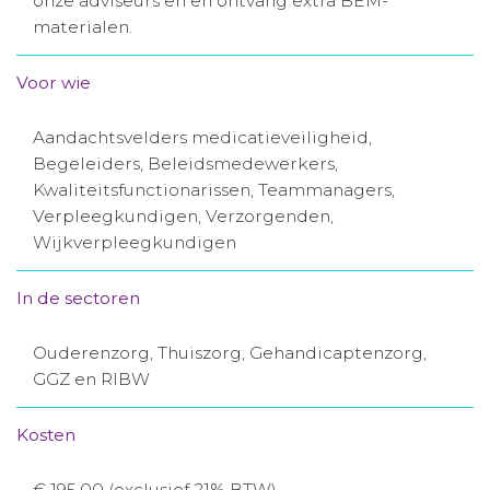
onze adviseurs en en ontvang extra BEM-
materialen.
Aanmelden nieuwsbrief
Voor wie
Inloggen
Aandachtsvelders medicatieveiligheid,
Toegang leeromgeving
Begeleiders, Beleidsmedewerkers,
Kwaliteitsfunctionarissen, Teammanagers,
Verpleegkundigen, Verzorgenden,
Wijkverpleegkundigen
In de sectoren
Ouderenzorg, Thuiszorg, Gehandicaptenzorg,
GGZ en RIBW
Kosten
€ 195,00 (exclusief 21% BTW)