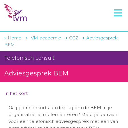
VMI
FTO voorbereiding
IVM-academie
Home
IVM-academie
GGZ
Adviesgesprek
BEM
Zorginstellingen
Telefonisch consult
Voorschrijfgedrag
Adviesgesprek BEM
Projecten
Over IVM
In het kort
Actueel
Ga jij binnenkort aan de slag om de BEM in je
Contact
organisatie te implementeren? Meld je dan aan
voor een telefonisch adviesgesprek met een van
Winkelwagentje