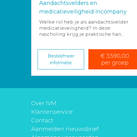
Aandachtsvelders en
medicatieveiligheid Incompany
Welke rol heb je als aandachtsvelder
medicatieveiligheid? In deze
nascholing krijg je praktische han...
€ 3.590,00
Bestel/meer
per groep
informatie
Over IVM
Klantenservice
Contact
Aanmelden nieuwsbrief