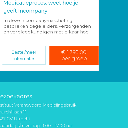
Medicatieproces: weet hoe je
geeft Incompany
In deze incompany-nascholing
bespreken begeleiders, verzorgenden
en verpleegkundigen met elkaar hoe
...
€ 1.795,00
Bestel/meer
per groep
informatie
ezoekadres
nstituut Verantwoord Medicijngebruik
urchilllaan 11
527 GV Utrecht
aandag t/m vrijdag: 9.00 - 17.00 uur