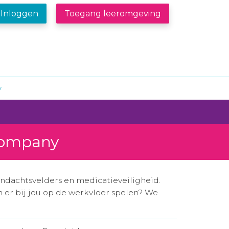
Inloggen
Toegang leeromgeving
y
ncompany
andachtsvelders en medicatieveiligheid.
n er bij jou op de werkvloer spelen? We