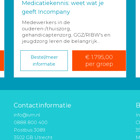
Medicatiekennis: weet wat je
geeft Incompany
Medewerkers in de
ouderen-/thuiszorg,
gehandicaptenzorg, GGZ/RIBW's en
jeugdzorg leren de belangrijk...
€ 1.795,00
Bestel/meer
per groep
informatie
Contactinformatie
B
info@ivm.nl
I
0888 800 400
Ch
Postbus 3089
3
3502 GB Utrecht
M