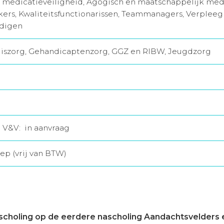
 medicatieveiligheid, Agogisch en maatschappelijk med
rs, Kwaliteitsfunctionarissen, Teammanagers, Verplee
digen
iszorg, Gehandicaptenzorg, GGZ en RIBW, Jeugdzorg
r V&V: in aanvraag
ep (vrij van BTW)
scholing op de eerdere nascholing Aandachtsvelders e