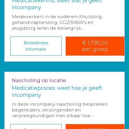
Medicatiekennis: weet wat je geeft
Incompany
Medewerkers in de ouderen-/thuiszorg,
gehandicaptenzorg, GGZ/RIBW's en
jeugdzorg leren de belangrijk...
€ 1.795,00
Bestel/meer
per groep
informatie
Nascholing op locatie
Medicatieproces: weet hoe je geeft
Incompany
In deze incompany-nascholing bespreken
begeleiders, verzorgenden en
verpleegkundigen met elkaar hoe ...