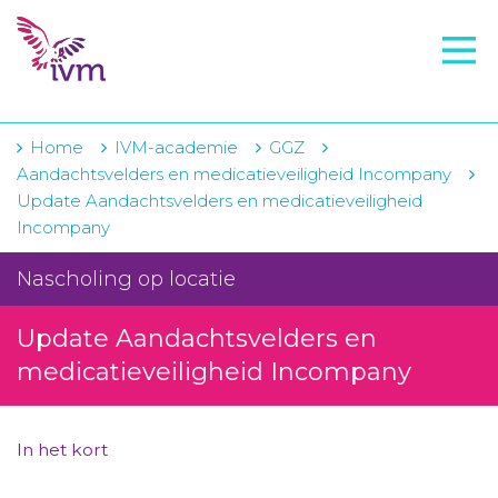
VMI
FTO voorbereiding
IVM-academie
Home
IVM-academie
GGZ
Aandachtsvelders en medicatieveiligheid Incompany
Zorginstellingen
Update Aandachtsvelders en medicatieveiligheid
Incompany
Voorschrijfgedrag
Nascholing op locatie
Projecten
Over IVM
Update Aandachtsvelders en
medicatieveiligheid Incompany
Actueel
Contact
In het kort
Winkelwagentje