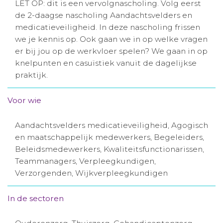
LET OP: dit is een vervolgnascholing. Volg eerst
Aanmelden nieuwsbrief
de 2-daagse nascholing Aandachtsvelders en
medicatieveiligheid. In deze nascholing frissen
we je kennis op. Ook gaan we in op welke vragen
Inloggen
er bij jou op de werkvloer spelen? We gaan in op
knelpunten en casuïstiek vanuit de dagelijkse
Toegang leeromgeving
praktijk.
Voor wie
Aandachtsvelders medicatieveiligheid, Agogisch
en maatschappelijk medewerkers, Begeleiders,
Beleidsmedewerkers, Kwaliteitsfunctionarissen,
Teammanagers, Verpleegkundigen,
Verzorgenden, Wijkverpleegkundigen
In de sectoren