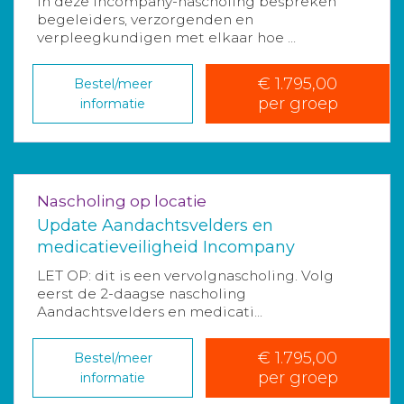
In deze incompany-nascholing bespreken
begeleiders, verzorgenden en
verpleegkundigen met elkaar hoe ...
€ 1.795,00
Bestel/meer
per groep
informatie
Nascholing op locatie
Update Aandachtsvelders en
medicatieveiligheid Incompany
LET OP: dit is een vervolgnascholing. Volg
eerst de 2-daagse nascholing
Aandachtsvelders en medicati...
€ 1.795,00
Bestel/meer
per groep
informatie