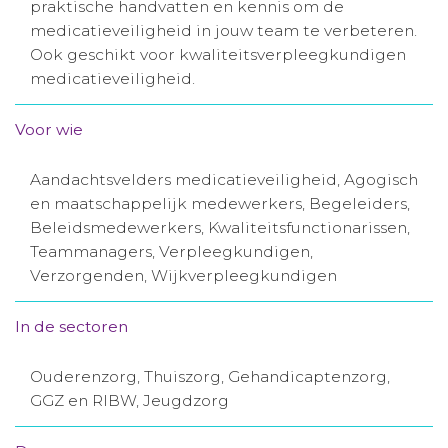
praktische handvatten en kennis om de
Aanmelden nieuwsbrief
medicatieveiligheid in jouw team te verbeteren.
Ook geschikt voor kwaliteitsverpleegkundigen
medicatieveiligheid.
Inloggen
Voor wie
Toegang leeromgeving
Aandachtsvelders medicatieveiligheid, Agogisch
en maatschappelijk medewerkers, Begeleiders,
Beleidsmedewerkers, Kwaliteitsfunctionarissen,
Teammanagers, Verpleegkundigen,
Verzorgenden, Wijkverpleegkundigen
In de sectoren
Ouderenzorg, Thuiszorg, Gehandicaptenzorg,
GGZ en RIBW, Jeugdzorg