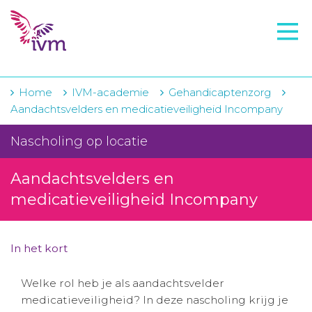
VMI
FTO voorbereiding
IVM-academie
Home
IVM-academie
Gehandicaptenzorg
Aandachtsvelders en medicatieveiligheid Incompany
Zorginstellingen
Nascholing op locatie
Voorschrijfgedrag
Aandachtsvelders en
Projecten
medicatieveiligheid Incompany
Over IVM
Actueel
In het kort
Contact
Welke rol heb je als aandachtsvelder
medicatieveiligheid? In deze nascholing krijg je
Winkelwagentje