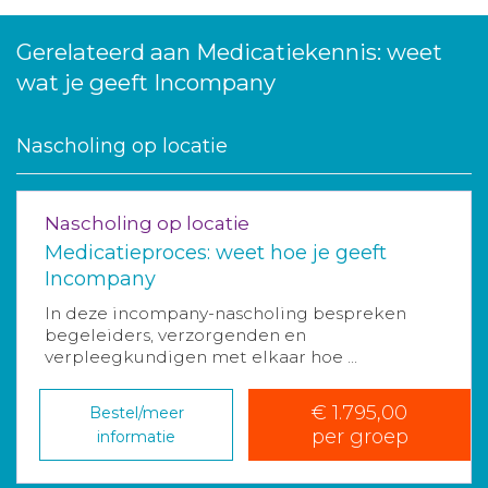
Gerelateerd aan Medicatiekennis: weet
wat je geeft Incompany
Nascholing op locatie
Nascholing op locatie
Medicatieproces: weet hoe je geeft
Incompany
In deze incompany-nascholing bespreken
begeleiders, verzorgenden en
verpleegkundigen met elkaar hoe ...
€ 1.795,00
Bestel/meer
per groep
informatie