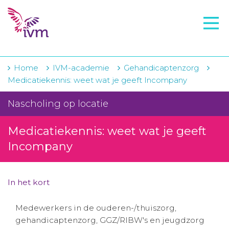
VMI
FTO voorbereiding
IVM-academie
Home
IVM-academie
Gehandicaptenzorg
Medicatiekennis: weet wat je geeft Incompany
Zorginstellingen
Nascholing op locatie
Voorschrijfgedrag
Medicatiekennis: weet wat je geeft
Projecten
Incompany
Over IVM
Actueel
In het kort
Contact
Medewerkers in de ouderen-/thuiszorg,
gehandicaptenzorg, GGZ/RIBW's en jeugdzorg
Winkelwagentje