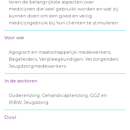
leren de belangrijkste aspecten over
Aanmelden nieuwsbrief
medicijnen die veel gebruikt worden en wat zij
kunnen doen om een goed en veilig
medicijngebruik bij hun cliënten te stimuleren.
Inloggen
Voor wie
Toegang leeromgeving
Agogisch en maatschappelijk medewerkers,
Begeleiders, Verpleegkundigen, Verzorgenden,
Jeugdzorgmedewerkers
In de sectoren
Ouderenzorg, Gehandicaptenzorg, GGZ en
RIBW, Jeugdzorg
Duur