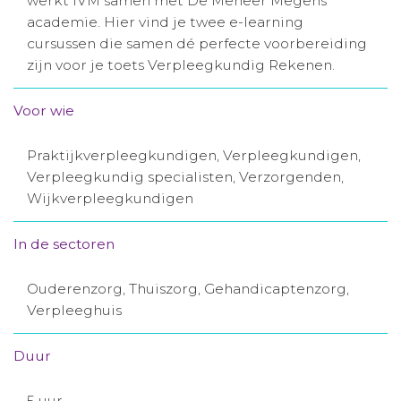
werkt IVM samen met De Meneer Megens
academie. Hier vind je twee e-learning
Aanmelden nieuwsbrief
cursussen die samen dé perfecte voorbereiding
zijn voor je toets Verpleegkundig Rekenen.
Inloggen
Voor wie
Toegang leeromgeving
Praktijkverpleegkundigen, Verpleegkundigen,
Verpleegkundig specialisten, Verzorgenden,
Wijkverpleegkundigen
In de sectoren
Ouderenzorg, Thuiszorg, Gehandicaptenzorg,
Verpleeghuis
Duur
5 uur