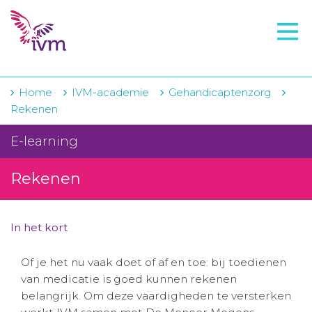
VMI
FTO voorbereiding
IVM-academie
Home
IVM-academie
Gehandicaptenzorg
Rekenen
Zorginstellingen
E-learning
Voorschrijfgedrag
Rekenen
Projecten
Over IVM
In het kort
Actueel
Of je het nu vaak doet of af en toe: bij toedienen
Contact
van medicatie is goed kunnen rekenen
belangrijk. Om deze vaardigheden te versterken
Winkelwagentje