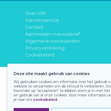
Over IVM
Klantenservice
Contact
Aanmelden nieuwsbrief
Algemene voorwaarden
Privacyverklaring
Cookiebeleid
Deze site maakt gebruik van cookies
instituutverantwoordmedicijngebruik
Wij gebruiken cookies om informatie over het gebruik 
website te verzamelen om de inhoud te verbeteren. Do
hieronder op “accepteren“ te klikken stem je in met het
en gebruik van al onze cookies. Voor meer informatie ve
Onze keurmerken
je naar ons
cookiebeleid
.