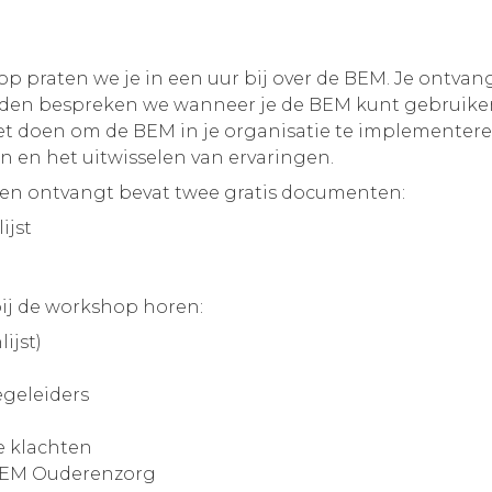
op praten we je in een uur bij over de BEM. Je ontvan
lden bespreken we wanneer je de BEM kunt gebruiken 
t doen om de BEM in je organisatie te implementeren
n en het uitwisselen van ervaringen.
oren ontvangt bevat twee gratis documenten:
ijst
bij de workshop horen:
ijst)
egeleiders
e klachten
 BEM Ouderenzorg