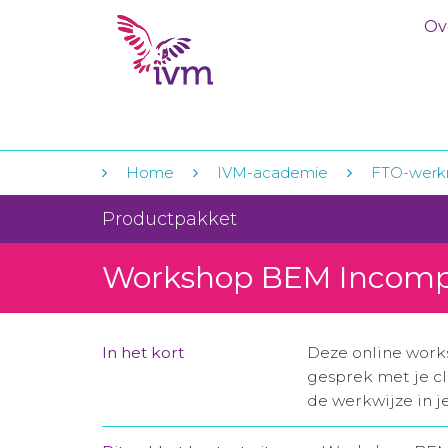
Ov
Home
IVM-academie
FTO-werkm
Productpakket
Workshop BEM Incom
In het kort
Deze online work
gesprek met je cl
de werkwijze in j