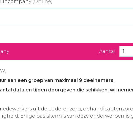
M incompany
(Online)
pany
Aantal:
TW.
uur aan een groep van maximaal 9 deelnemers.
antal data en tijden doorgeven die schikken, wij neme
edewerkers uit de ouderenzorg, gehandicaptenzorg 
ligheid. Enige basiskennis van deze onderwerpen is 