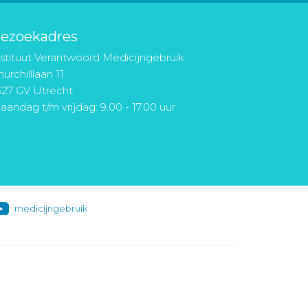
ezoekadres
nstituut Verantwoord Medicijngebruik
urchilllaan 11
527 GV Utrecht
aandag t/m vrijdag: 9.00 - 17.00 uur
medicijngebruik