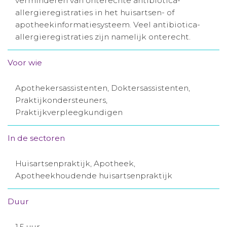
verminderen van onterechte antibiotica-
allergieregistraties in het huisartsen- of
Aanmelden nieuwsbrief
apotheekinformatiesysteem. Veel antibiotica-
allergieregistraties zijn namelijk onterecht.
Inloggen
Voor wie
Toegang leeromgeving
Apothekersassistenten, Doktersassistenten,
Praktijkondersteuners,
Praktijkverpleegkundigen
In de sectoren
Huisartsenpraktijk, Apotheek,
Apotheekhoudende huisartsenpraktijk
Duur
1,5 uur