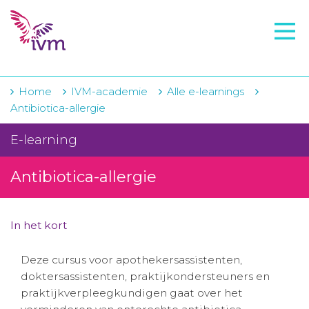
VMI
FTO voorbereiding
IVM-academie
Home
IVM-academie
Alle e-learnings
Antibiotica-allergie
Zorginstellingen
E-learning
Voorschrijfgedrag
Antibiotica-allergie
Projecten
Over IVM
In het kort
Actueel
Deze cursus voor apothekersassistenten,
Contact
doktersassistenten, praktijkondersteuners en
praktijkverpleegkundigen gaat over het
Winkelwagentje