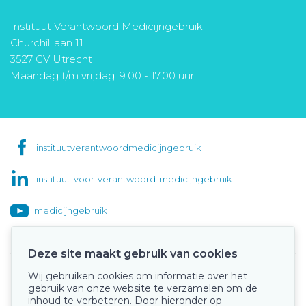
Instituut Verantwoord Medicijngebruik
Churchilllaan 11
3527 GV Utrecht
Maandag t/m vrijdag: 9.00 - 17.00 uur
instituutverantwoordmedicijngebruik
instituut-voor-verantwoord-medicijngebruik
medicijngebruik
Deze site maakt gebruik van cookies
Wij gebruiken cookies om informatie over het
Onze keurmerken
gebruik van onze website te verzamelen om de
inhoud te verbeteren. Door hieronder op