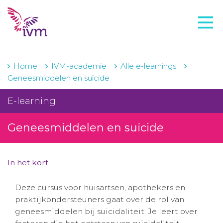
VMI
FTO voorbereiding
IVM-academie
Home
IVM-academie
Alle e-learnings
Geneesmiddelen en suïcide
Zorginstellingen
E-learning
Voorschrijfgedrag
Geneesmiddelen en suïcide
Projecten
Over IVM
In het kort
Actueel
Deze cursus voor huisartsen, apothekers en
Contact
praktijkondersteuners gaat over de rol van
geneesmiddelen bij suïcidaliteit. Je leert over
Winkelwagentje