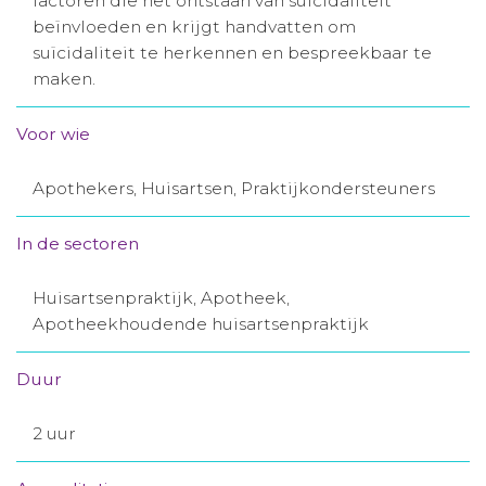
factoren die het ontstaan van suïcidaliteit
beïnvloeden en krijgt handvatten om
Aanmelden nieuwsbrief
suïcidaliteit te herkennen en bespreekbaar te
maken.
Inloggen
Voor wie
Toegang leeromgeving
Apothekers, Huisartsen, Praktijkondersteuners
In de sectoren
Huisartsenpraktijk, Apotheek,
Apotheekhoudende huisartsenpraktijk
Duur
2 uur