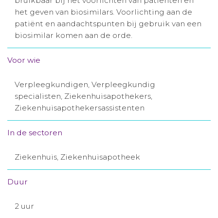
bruikbaar bij het voorlichten van patiënten en
het geven van biosimilars. Voorlichting aan de
Aanmelden nieuwsbrief
patiënt en aandachtspunten bij gebruik van een
biosimilar komen aan de orde.
Inloggen
Voor wie
Toegang leeromgeving
Verpleegkundigen, Verpleegkundig
specialisten, Ziekenhuisapothekers,
Ziekenhuisapothekersassistenten
In de sectoren
Ziekenhuis, Ziekenhuisapotheek
Duur
2 uur