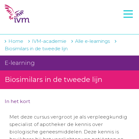
VMI
FTO voorbereiding
IVM-academie
Home
IVM-academie
Alle e-learnings
Biosimilars in de tweede lijn
Zorginstellingen
E-learning
Voorschrijfgedrag
Biosimilars in de tweede lijn
Projecten
Over IVM
In het kort
Actueel
Met deze cursus vergroot je als verpleegkundig
Contact
specialist of apotheker de kennis over
biologische geneesmiddelen. Deze kennis is
Winkelwagentje