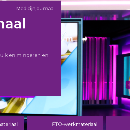
Medicijnjournaal
naal
ruik en minderen en
teriaal
FTO-werkmateriaal