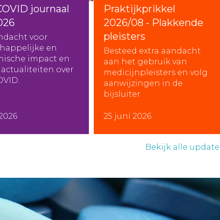
COVID journaal
Praktijkprikkel
026
2026/08 - Plakkende
pleisters
ndacht voor
happelijke en
Besteed extra aandacht
ische impact en
aan het gebruik van
actualiteiten over
medicijnpleisters en volg
OVID.
aanwijzingen in de
bijsluiter
 2026
25 juni 2026
Bekijk alle update