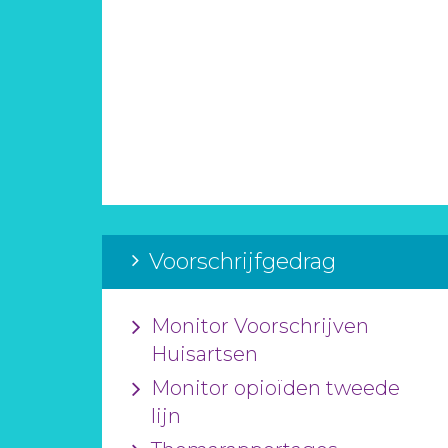
Voorschrijfgedrag
Monitor Voorschrijven
Huisartsen
Monitor opioïden tweede
lijn