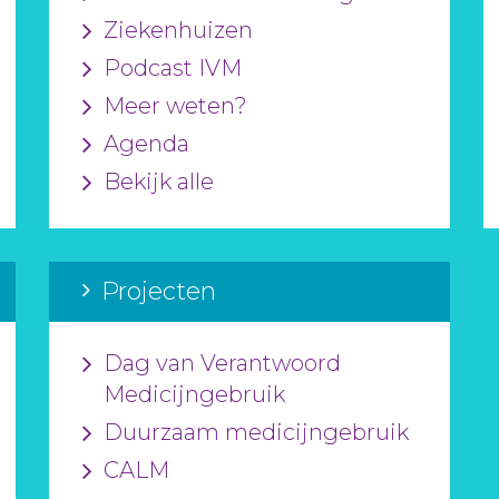
Ziekenhuizen
Podcast IVM
Meer weten?
Agenda
Bekijk alle
Projecten
Dag van Verantwoord
Medicijngebruik
Duurzaam medicijngebruik
CALM