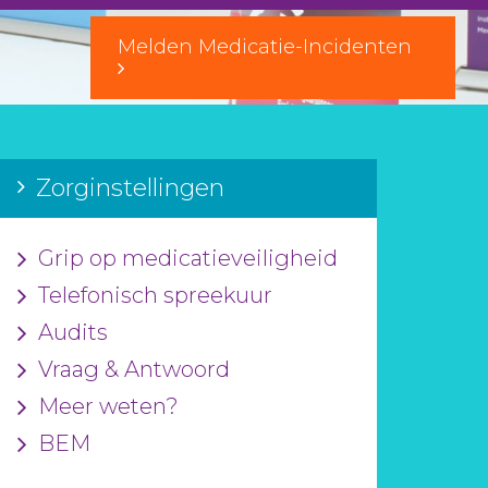
Melden Medicatie-Incidenten
Zorginstellingen
Grip op medicatieveiligheid
Telefonisch spreekuur
Audits
Vraag & Antwoord
Meer weten?
BEM