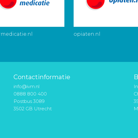
medicatie.nl
opiaten.nl
Contactinformatie
B
info@ivm.nl
I
0888 800 400
Ch
Postbus 3089
3
3502 GB Utrecht
M