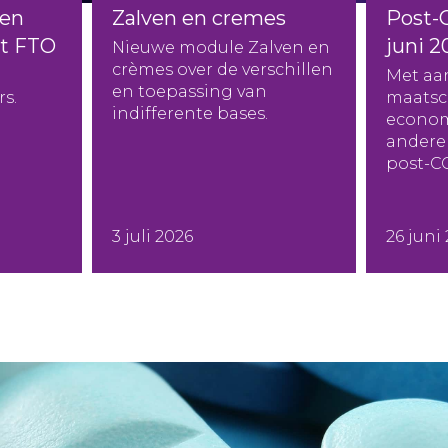
en
Zalven en cremes
Post-
et FTO
juni 2
Nieuwe module Zalven en
crèmes over de verschillen
Met aa
en toepassing van
s.
maatsc
indifferente bases.
econom
andere 
post-C
3 juli 2026
26 juni