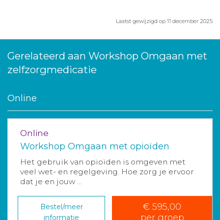
Laatst gewijzigd op 11 december 2025
Gerelateerd aan Workshop Omgaan met
zelfzorgmedicatie
Online
Online
Workshop Omgaan met opioïden
Het gebruik van opioïden is omgeven met
veel wet- en regelgeving. Hoe zorg je ervoor
dat je en jouw ...
€ 595,00
Bestel/meer
per groep
informatie