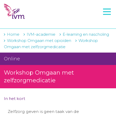
VMI
FTO voorbereiding
IVM-academie
Home
IVM-academie
E-learning en nascholing
Workshop Omgaan met opioïden
Workshop
Zorginstellingen
Omgaan met zelfzorgmedicatie
Voorschrijfgedrag
Online
Projecten
Workshop Omgaan met
Over IVM
zelfzorgmedicatie
Actueel
In het kort
Contact
Zelfzorg geven is geen taak van de
Winkelwagentje