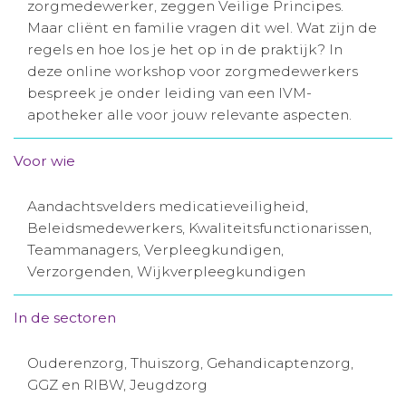
zorgmedewerker, zeggen Veilige Principes.
Aanmelden nieuwsbrief
Maar cliënt en familie vragen dit wel. Wat zijn de
regels en hoe los je het op in de praktijk? In
deze online workshop voor zorgmedewerkers
Inloggen
bespreek je onder leiding van een IVM-
apotheker alle voor jouw relevante aspecten.
Toegang leeromgeving
Voor wie
Aandachtsvelders medicatieveiligheid,
Beleidsmedewerkers, Kwaliteitsfunctionarissen,
Teammanagers, Verpleegkundigen,
Verzorgenden, Wijkverpleegkundigen
In de sectoren
Ouderenzorg, Thuiszorg, Gehandicaptenzorg,
GGZ en RIBW, Jeugdzorg