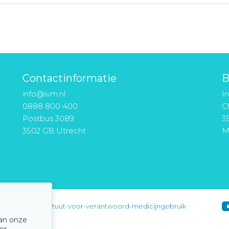
Contactinformatie
B
info@ivm.nl
I
0888 800 400
Ch
Postbus 3089
3
3502 GB Utrecht
M
instituut-voor-verantwoord-medicijngebruik
van onze