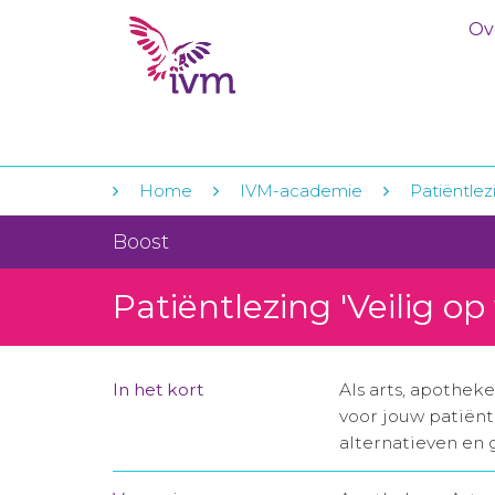
Ov
Home
IVM-academie
Patiëntlez
Boost
Patiëntlezing 'Veilig o
In het kort
Als arts, apothek
voor jouw patiënt
alternatieven en g