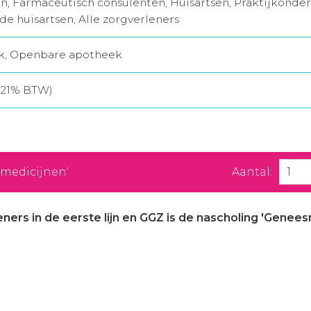
n, Farmaceutisch consulenten, Huisartsen, Praktijkonde
 huisartsen, Alle zorgverleners
jk, Openbare apotheek
f 21% BTW)
 medicijnen'
Aantal:
rs in de eerste lijn en GGZ is de nascholing 'Geneesm