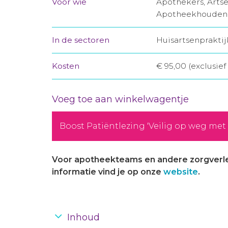
Voor wie
Apothekers, Artse
Apotheekhoudende
In de sectoren
Huisartsenprakti
Kosten
€ 95,00 (exclusie
Voeg toe aan winkelwagentje
Boost Patiëntlezing 'Veilig op weg met
Voor apotheekteams en andere zorgverlene
informatie vind je op onze
website
.
Inhoud