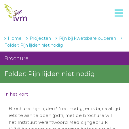
VMI
FTO voorbereiding
IVM-academie
Home
Projecten
Pijn bij kwetsbare ouderen
Folder: Pijn lijden niet nodig
Zorginstellingen
Brochure
Voorschrijfgedrag
Folder: Pijn lijden niet nodig
Projecten
Over IVM
In het kort
Actueel
Brochure Pijn lijden? Niet nodig, er is bijna altijd
Contact
iets te aan te doen (pdf), met de brochure wil
het Instituut Verantwoord Medicijngebruik
Winkelwagentje