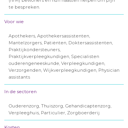
(IVM) bewoners en hun naasten helpen om pijn
te bespreken.
Aanmelden nieuwsbrief
Voor wie
Inloggen
Apothekers, Apothekersassistenten,
Toegang leeromgeving
Mantelzorgers, Patiënten, Doktersassistenten,
Praktijkondersteuners,
Praktijkverpleegkundigen, Specialisten
ouderengeneeskunde, Verpleegkundigen,
Verzorgenden, Wijkverpleegkundigen, Physician
assistants
In de sectoren
Ouderenzorg, Thuiszorg, Gehandicaptenzorg,
Verpleeghuis, Particulier, Zorgboerderij
Kosten