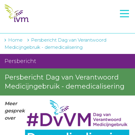
VMI
FTO voorbereiding
IVM-academie
Home
Persbericht Dag van Verantwoord
Medicijngebruik - demedicalisering
Zorginstellingen
Persbericht
Voorschrijfgedrag
Persbericht Dag van Verantwoord
Projecten
Medicijngebruik - demedicalisering
Over IVM
Actueel
Meer
gesprek
Contact
over
Winkelwagentje