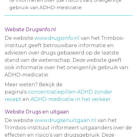
te informeren over (de risico’s van) oneigenlijk
gebruik van ADHD-medicatie.
Aanmelden nieuwsbrief
Inloggen
Website Drugsinfo.nl
De website
www.drugsinfo.nl
van het Trimbos-
Toegang leeromgeving
instituut geeft betrouwbare informatie en
adviezen over drugs gebaseerd op de laatste
stand van de wetenschap. Deze website geeft
ook informatie over het oneigenlijk gebruik van
ADHD-medicatie.
Meer weten? Bekijk de
pagina's
concentratiepillen ADHD zonder
recept
en
ADHD-medicatie in het verkeer
.
Website Drugs en uitgaan
De website
www.drugsenuitgaan.nl
van het
Trimbos-instituut informeert uitgaanders over de
effecten en risico’s van drugsgebruik. Deze