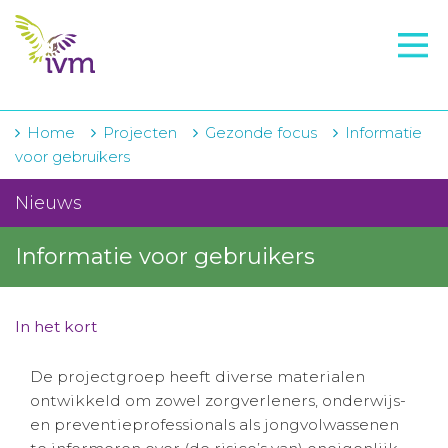
VMI
FTO voorbereiding
IVM-academie
Home
Projecten
Gezonde focus
Informatie
voor gebruikers
Zorginstellingen
Nieuws
Voorschrijfgedrag
Informatie voor gebruikers
Projecten
Over IVM
In het kort
Actueel
De projectgroep heeft diverse materialen
Contact
ontwikkeld om zowel zorgverleners, onderwijs-
en preventieprofessionals als jongvolwassenen
Winkelwagentje