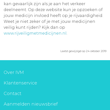
kan gevaarlijk zijn als je aan het verkeer
Aanmelden nieuwsbrief
deelneemt. Op deze website kun je opzoeken of
jouw medicijn invloed heeft op je rijvaardigheid.
Weet je niet zeker of je met jouw medicijnen
Inloggen
veilig kunt rijden? Kijk dan op
www.rijveiligmetmedicijnen.nl
.
Toegang leeromgeving
Laatst gewijzigd op 24 oktober 2019
Over IVM
Klantenservice
Contact
Aanmelden nieuwsbrief