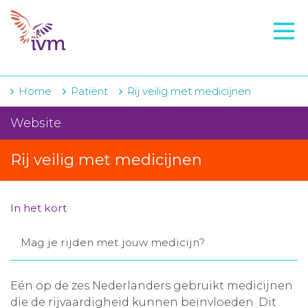
VMI
FTO voorbereiding
IVM-academie
Home
Patiënt
Rij veilig met medicijnen
Zorginstellingen
Website
Voorschrijfgedrag
Rij veilig met medicijnen
Projecten
Over IVM
In het kort
Actueel
Mag je rijden met jouw medicijn?
Contact
Eén op de zes Nederlanders gebruikt medicijnen
Winkelwagentje
die de rijvaardigheid kunnen beïnvloeden. Dit