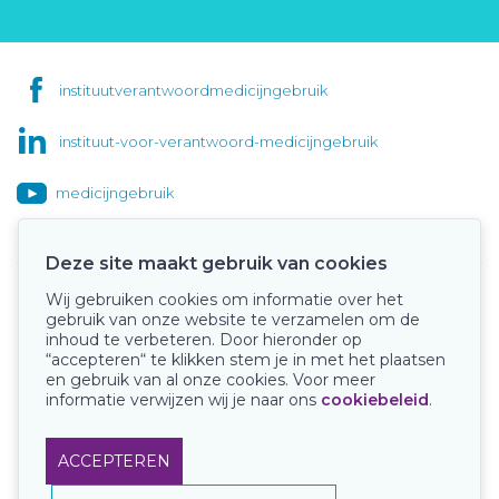
instituutverantwoordmedicijngebruik
instituut-voor-verantwoord-medicijngebruik
medicijngebruik
Deze site maakt gebruik van cookies
Wij gebruiken cookies om informatie over het
Onze keurmerken
gebruik van onze website te verzamelen om de
inhoud te verbeteren. Door hieronder op
“accepteren“ te klikken stem je in met het plaatsen
en gebruik van al onze cookies. Voor meer
informatie verwijzen wij je naar ons
cookiebeleid
.
ACCEPTEREN