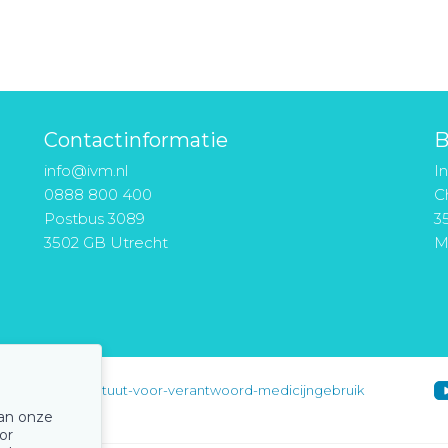
Contactinformatie
B
info@ivm.nl
I
0888 800 400
Ch
Postbus 3089
3
3502 GB Utrecht
M
instituut-voor-verantwoord-medicijngebruik
van onze
or