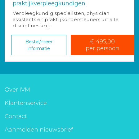
praktijkverpleegkundigen
Verpleegkundig specialisten, physician
assistants en praktijkondersteuners uit alle
disciplines krij...
€ 495,00
Bestel/meer
per persoon
informatie
Over IVM
Klantenservice
Contact
Aanmelden nieuwsbrief