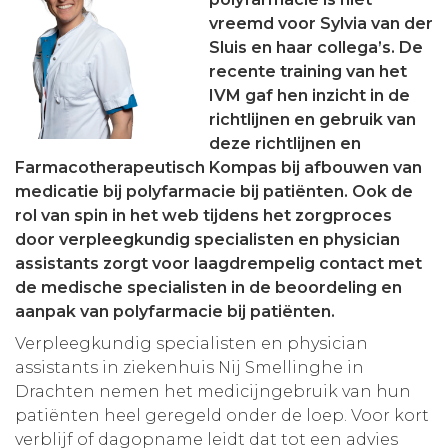
vreemd voor Sylvia van der
Aanmelden nieuwsbrief
Sluis en haar collega’s. De
recente training van het
Inloggen
IVM gaf hen inzicht in de
richtlijnen en gebruik van
deze richtlijnen en
Toegang leeromgeving
Farmacotherapeutisch Kompas bij afbouwen van
medicatie bij polyfarmacie bij patiënten. Ook de
rol van spin in het web tijdens het zorgproces
door verpleegkundig specialisten en physician
assistants zorgt voor laagdrempelig contact met
de medische specialisten in de beoordeling en
aanpak van polyfarmacie bij patiënten.
Verpleegkundig specialisten en physician
assistants in ziekenhuis Nij Smellinghe in
Drachten nemen het medicijngebruik van hun
patiënten heel geregeld onder de loep. Voor kort
verblijf of dagopname leidt dat tot een advies