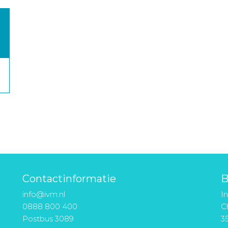
Contactinformatie
B
info@ivm.nl
I
0888 800 400
Ch
Postbus 3089
3