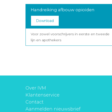
Handreiking afbouw opioïden
Download
Voor zowel voorschrijvers in eerste en tweede
lijn en apothekers
Over IVM
Klantenservice
Contact
Aanmelden nieuwsbrief