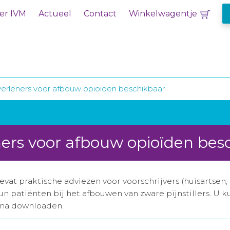
er IVM
Actueel
Contact
Winkelwagentje
verleners voor afbouw opioïden beschikbaar
ners voor afbouw opioïden bes
vat praktische adviezen voor voorschrijvers (huisartsen, 
n patiënten bij het afbouwen van zware pijnstillers. U
ina downloaden.