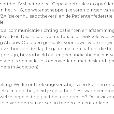
oert het IVM het project Gepast gebruik van opioïden
n het NHG, de wetenschappelijke verenigingen van 
VZA (ziekenhuisapothekers) en de Patiëntenfederatie
ie.
j o.a. communicatie richting patiënten en afstemmin
e orde is. Daarnaast is er materiaal ontwikkeld voor 
ng Afbouw Opioïden gemaakt, voor zowel voorschrijver
n over hoe aan de slag te gaan met een patiënt die h
n zijn, bijvoorbeeld dat er geen indicatie meer is vo
dreiking is gemaakt in samenwerking met deskundig
oners in Addiction).
 belang. Welke onttrekkingsverschijnselen kunnen er 
welke manier begeleid je de patiënt? En wanneer mo
 welke begeleiding gaat het dan precies? De advieze
en ervaringen van artsen in binnen- en buitenland.