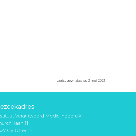
Laatst gewijzigd op 3 mei 2021
ezoekadres
nstituut Verantwoord Medicijngebruik
urchilllaan 11
527 GV Utrecht