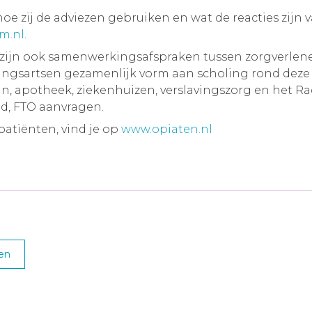
e zij de adviezen gebruiken en wat de reacties zijn v
m.nl
.
zijn ook samenwerkingsafspraken tussen zorgverleners
vingsartsen gezamenlijk vorm aan scholing rond deze
jn, apotheek, ziekenhuizen, verslavingszorg en het 
id, FTO aanvragen.
patiënten, vind je op
www.opiaten.nl
den