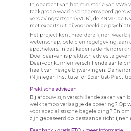
In opdracht van het ministerie van VWS v
taakgroep waarin vertegenwoordigers va
verslavingsartsen (VVGN), de KNMP, de N
met experts uit bijvoorbeeld de psychiatr
Het project kent meerdere lijnen waarbi
wetenschap, beleid en regelgeving, aan d
apothekers. In dat kader is de Handreiki
Doel daarvan is praktisch advies te geve
Daarvoor kunnen verschillende aanleidinge
heeft van hevige bijwerkingen. De han
(Nijmegen Institute for Scientist-Practiti
Praktische adviezen
Bij afbouw zijn verschillende zaken van
welk tempo verlaag je de dosering? Op 
voor specialistische begeleiding? En om
zijn gebaseerd op bestaande richtlijnen 
Feedback - gratis FTO - meer informatie