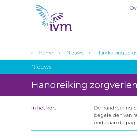
Ov
Home
Nieuws
Handreiking zorg
Nieuws
Handreiking zorgverle
In het kort
De handreiking be
begeleiden van hu
onderaan de pag