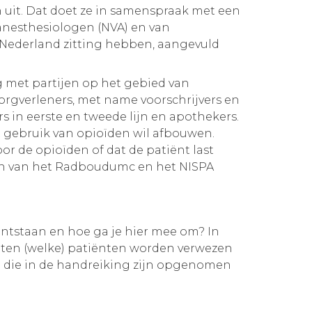
 uit. Dat doet ze in samenspraak met een
anesthesiologen (NVA) en van
 Nederland zitting hebben, aangevuld
g met partijen op het gebied van
zorgverleners, met name voorschrijvers en
s in eerste en tweede lijn en apothekers.
et gebruik van opioïden wil afbouwen.
or de opioïden of dat de patiënt last
en van het Radboudumc en het NISPA
ontstaan en hoe ga je hier mee om? In
eten (welke) patiënten worden verwezen
n die in de handreiking zijn opgenomen