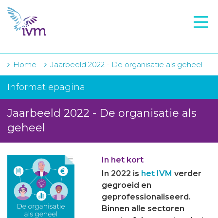
VMI
FTO voorbereiding
IVM-academie
Home
Jaarbeeld 2022 - De organisatie als geheel
Zorginstellingen
Informatiepagina
Voorschrijfgedrag
Jaarbeeld 2022 - De organisatie als
Projecten
geheel
Over IVM
In het kort
Actueel
In 2022 is
het IVM
verder
gegroeid en
Contact
geprofessionaliseerd.
Binnen alle sectoren
Winkelwagentje