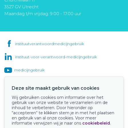
3527 GV Utrecht
Maandag t/m vrijdag: 9.00 - 17.00 uur
instituutverantwoordmedicijngebruik
instituut-voor-verantwoord-medicijngebruik
medicijngebruik
Deze site maakt gebruik van cookies
Wij gebruiken cookies om informatie over het
Onze keurmerken
gebruik van onze website te verzamelen om de
inhoud te verbeteren. Door hieronder op
“accepteren“ te klikken stem je in met het plaatsen
en gebruik van al onze cookies. Voor meer
informatie verwijzen wij je naar ons
cookiebeleid
.