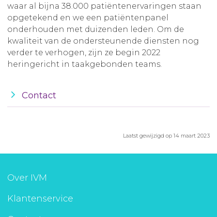
waar al bijna 38.000 patiëntenervaringen staan
opgetekend en we een patiëntenpanel
onderhouden met duizenden leden. Om de
kwaliteit van de ondersteunende diensten nog
verder te verhogen, zijn ze begin 2022
heringericht in taakgebonden teams.
Contact
Laatst gewijzigd op 14 maart 2023
Over IVM
Klantenservice