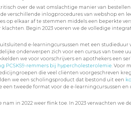
 kritisch over de wat omslachtige manier van bestelle
n de verschillende inlogprocedures van webshop en 
s op elkaar af te stemmen middels een beperkte versi
klachten. Begin 2023 voeren we de volledige integrat
uitsluitend e-learningcursussen met een studieduur 
udelijke onderwerpen zich voor een cursus van twee uur
kkelden we voor voorschrijvers en apothekers een ser
ng PCSKS9-remmers bij hypercholesterolemie
. Voor 
dicijngroepen die veel cliënten voorgeschreven kre
den we een scholingsproduct dat bestond uit een
ko
e een tweede format voor de e-learningcursussen en
 nam in 2022 weer flink toe. In 2023 verwachten we d