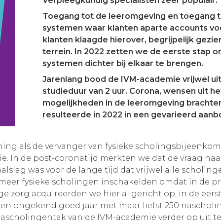
Verpleegkundig specialisten zeer populair.
Toegang tot de leeromgeving en toegang t
systemen waar klanten aparte accounts vo
klanten klaagde hierover, begrijpelijk gez
terrein. In 2022 zetten we de eerste stap 
systemen dichter bij elkaar te brengen.
Jarenlang bood de IVM-academie vrijwel ui
studieduur van 2 uur. Corona, wensen uit h
mogelijkheden in de leeromgeving brachten
resulteerde in 2022 in een gevarieerd aan
rning als de vervanger van fysieke scholingsbijeenkom
e. In de post-coronatijd merkten we dat de vraag na
alslag was voor de lange tijd dat vrijwel alle scho
eer fysieke scholingen inschakelden omdat in de prakti
rige zorg acquireerden we hier al gericht op, in de eer
in een ongekend goed jaar met maar liefst 250 nascho
ascholingentak van de IVM-academie verder op uit t