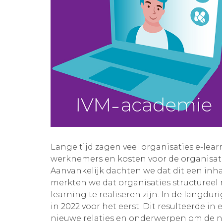
Lange tijd zagen veel organisaties e-lea
werknemers en kosten voor de organisati
Aanvankelijk dachten we dat dit een inha
merkten we dat organisaties structureel m
learning te realiseren zijn. In de langdu
in 2022 voor het eerst. Dit resulteerde 
nieuwe relaties en onderwerpen om de n