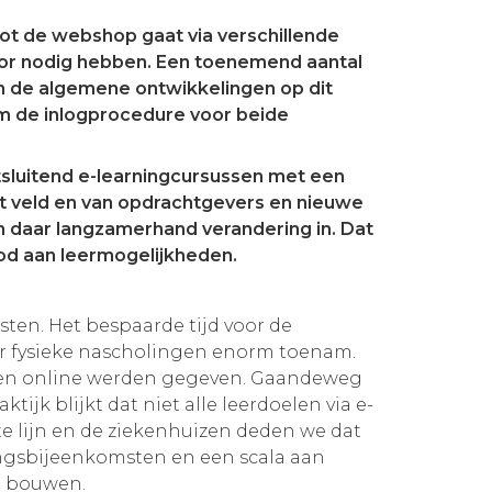
ot de webshop gaat via verschillende
or nodig hebben. Een toenemend aantal
ien de algemene ontwikkelingen op dit
om de inlogprocedure voor beide
tsluitend e-learningcursussen met een
et veld en van opdrachtgevers en nieuwe
 daar langzamerhand verandering in. Dat
bod aan leermogelijkheden.
sten. Het bespaarde tijd voor de
ar fysieke nascholingen enorm toenam.
lingen online werden gegeven. Gaandeweg
jk blijkt dat niet alle leerdoelen via e-
ste lijn en de ziekenhuizen deden we dat
lingsbijeenkomsten en een scala aan
e bouwen.