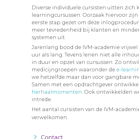
Diverse individuele cursisten uitten zich
learningcursussen. Oorzaak hiervoor zij
eerste stap gezet om deze inlogprocedure
meer tevredenheid bij klanten en minder 
systemen uit.
Jarenlang bood de IVM-academie vrijwel 
uur als lang. Tevens lenen niet alle inho
in duur en opzet van cursussen. Zo ontwi
medicijngroepen waaronder de
e-learni
we hetzelfde maar dan voor gangbare me
Samen met een opdrachtgever ontwikkel
herhaalmomenten
. Ook ontwikkelden w
intrede.
Het aantal cursisten van de IVM-academie
verwelkomen.
Contact