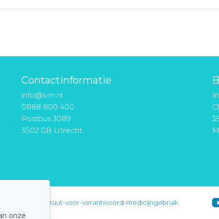
Contactinformatie
B
info@ivm.nl
I
0888 800 400
Ch
Postbus 3089
3
3502 GB Utrecht
M
instituut-voor-verantwoord-medicijngebruik
van onze