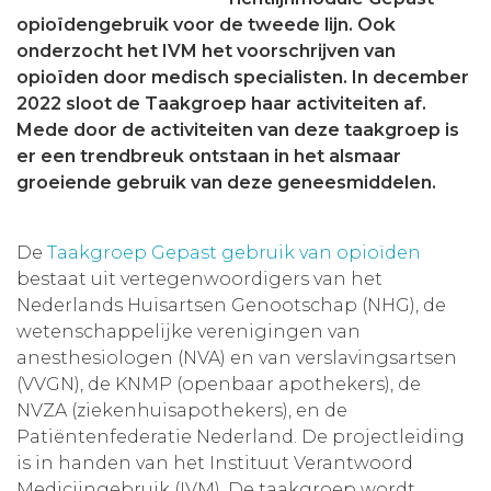
opioïdengebruik voor de tweede lijn. Ook
Aanmelden nieuwsbrief
onderzocht het IVM het voorschrijven van
opioïden door medisch specialisten. In december
Inloggen
2022 sloot de Taakgroep haar activiteiten af.
Mede door de activiteiten van deze taakgroep is
er een trendbreuk ontstaan in het alsmaar
Toegang leeromgeving
groeiende gebruik van deze geneesmiddelen.
De
Taakgroep Gepast gebruik van opioïden
bestaat uit vertegenwoordigers van het
Nederlands Huisartsen Genootschap (NHG), de
wetenschappelijke verenigingen van
anesthesiologen (NVA) en van verslavingsartsen
(VVGN), de KNMP (openbaar apothekers), de
NVZA (ziekenhuisapothekers), en de
Patiëntenfederatie Nederland. De projectleiding
is in handen van het Instituut Verantwoord
Medicijngebruik (IVM). De taakgroep wordt