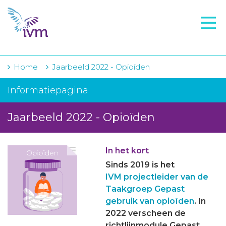
VMI
FTO voorbereiding
IVM-academie
Home
Jaarbeeld 2022 - Opioïden
Zorginstellingen
Informatiepagina
Voorschrijfgedrag
Jaarbeeld 2022 - Opioïden
Projecten
In het kort
Over IVM
Sinds 2019 is het
Actueel
IVM projectleider van de
Taakgroep Gepast
Contact
gebruik van opioïden
. In
2022 verscheen de
Winkelwagentje
richtlijnmodule Gepast