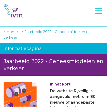
VMI
FTO voorbereiding
IVM-academie
Home
Jaarbeeld 2022 - Geneesmiddelen en
verkeer
Zorginstellingen
Informatiepagina
Voorschrijfgedrag
Jaarbeeld 2022 - Geneesmiddelen en
Projecten
verkeer
Over IVM
Actueel
In het kort
De website Rijveilig is
Contact
aangevuld met ruim 80
nieuwe of aangepaste
Winkelwagentje