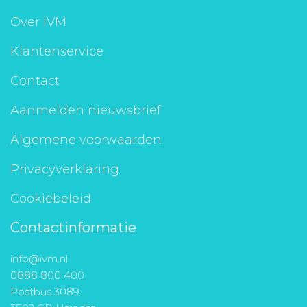
Aanmelden nieuwsbrief
Over IVM
Klantenservice
Inloggen
Contact
Toegang leeromgeving
Aanmelden nieuwsbrief
Algemene voorwaarden
Privacyverklaring
Cookiebeleid
Contactinformatie
info@ivm.nl
0888 800 400
Postbus 3089