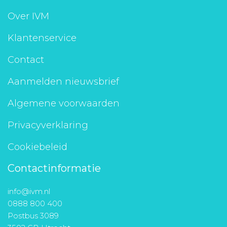
Aanmelden nieuwsbrief
Over IVM
Klantenservice
Inloggen
Contact
Toegang leeromgeving
Aanmelden nieuwsbrief
Algemene voorwaarden
Privacyverklaring
Cookiebeleid
Contactinformatie
info@ivm.nl
0888 800 400
Postbus 3089