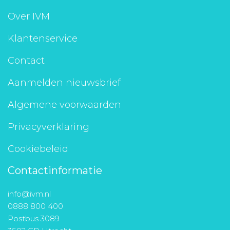
Aanmelden nieuwsbrief
Over IVM
Klantenservice
Inloggen
Contact
Toegang leeromgeving
Aanmelden nieuwsbrief
Algemene voorwaarden
Privacyverklaring
Cookiebeleid
Contactinformatie
info@ivm.nl
0888 800 400
Postbus 3089