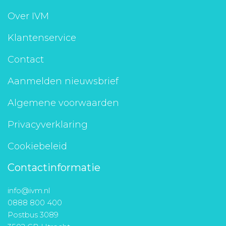
Aanmelden nieuwsbrief
Over IVM
Klantenservice
Inloggen
Contact
Toegang leeromgeving
Aanmelden nieuwsbrief
Algemene voorwaarden
Privacyverklaring
Cookiebeleid
Contactinformatie
info@ivm.nl
0888 800 400
Postbus 3089