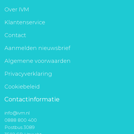
Aanmelden nieuwsbrief
Over IVM
Klantenservice
Inloggen
Contact
Toegang leeromgeving
Aanmelden nieuwsbrief
Algemene voorwaarden
Privacyverklaring
Cookiebeleid
Contactinformatie
info@ivm.nl
0888 800 400
Postbus 3089