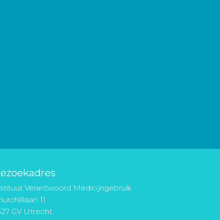
ezoekadres
nstituut Verantwoord Medicijngebruik
urchilllaan 11
527 GV Utrecht