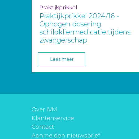
Praktijkprikkel
Praktijkprikkel 2024/16 -
Ophogen dosering
schildkliermedicatie tijdens
zwangerschap
Lees meer
Over IVM
Klantenservice
Contact
Aanmelden nieuwsbrief