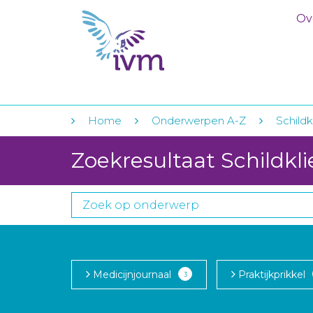
Ov
Home
Onderwerpen A-Z
Schildk
Zoekresultaat Schildkli
Medicijnjournaal
Praktijkprikkel
3