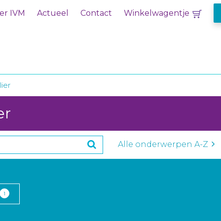
er IVM
Actueel
Contact
Winkelwagentje
lier
er
Alle onderwerpen A-Z
1