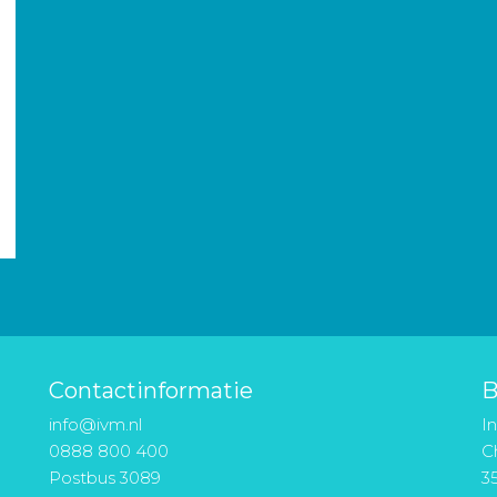
Contactinformatie
B
info@ivm.nl
I
0888 800 400
Ch
Postbus 3089
3