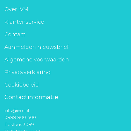
Aanmelden nieuwsbrief
Over IVM
Klantenservice
Inloggen
Contact
Toegang leeromgeving
Aanmelden nieuwsbrief
Algemene voorwaarden
Privacyverklaring
Cookiebeleid
Contactinformatie
info@ivm.nl
0888 800 400
Postbus 3089