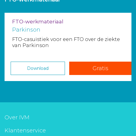
Aanmelden nieuwsbrief
FTO-werkmateriaal
Inloggen
Parkinson
FTO-casuïstiek voor een FTO over de ziekte
Toegang leeromgeving
van Parkinson
Gratis
Download
Over IVM
Klantenservice