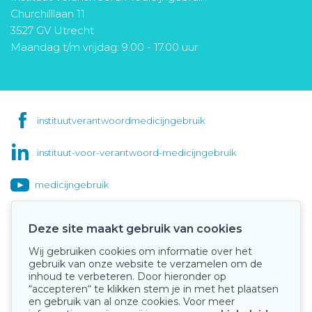
Churchilllaan 11
3527 GV Utrecht
Maandag t/m vrijdag: 9.00 - 17.00 uur
instituutverantwoordmedicijngebruik
instituut-voor-verantwoord-medicijngebruik
medicijngebruik
Deze site maakt gebruik van cookies
Wij gebruiken cookies om informatie over het
Onze keurmerken
gebruik van onze website te verzamelen om de
inhoud te verbeteren. Door hieronder op
“accepteren“ te klikken stem je in met het plaatsen
en gebruik van al onze cookies. Voor meer