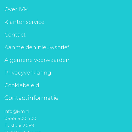
Aanmelden nieuwsbrief
Over IVM
Klantenservice
Inloggen
Contact
Toegang leeromgeving
Aanmelden nieuwsbrief
Algemene voorwaarden
Privacyverklaring
Cookiebeleid
Contactinformatie
info@ivm.nl
0888 800 400
Postbus 3089