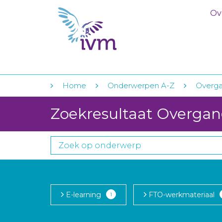
Ov
Home
Onderwerpen A-Z
Overg
Zoekresultaat Overga
E-learning
FTO-werkmateriaal
1