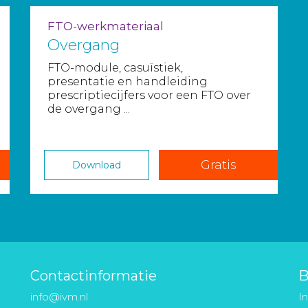
FTO-werkmateriaal
Overgang
FTO-module, casuïstiek,
presentatie en handleiding
prescriptiecijfers voor een FTO over
de overgang ...
Gratis
Download
Contactinformatie
B
info@ivm.nl
I