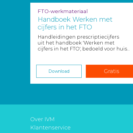
FTO-werkmateriaal
Handboek Werken met
cijfers in het FTO
Handleidingen prescriptiecijfers
uit het handboek 'Werken met
cijfers in het FTO', bedoeld voor huis...
Gratis
Download
Over IVM
Klantenservice