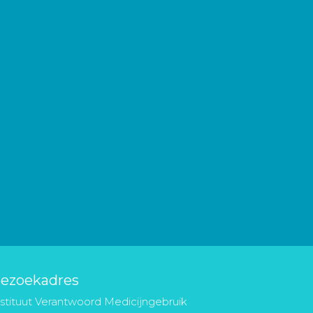
ezoekadres
nstituut Verantwoord Medicijngebruik