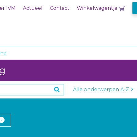
er IVM
Actueel
Contact
Winkelwagentje
ang
ng
Alle onderwerpen A-Z
2