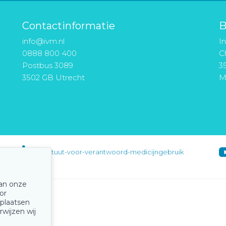
Contactinformatie
B
info@ivm.nl
I
0888 800 400
Ch
Postbus 3089
3
3502 GB Utrecht
M
instituut-voor-verantwoord-medicijngebruik
van onze
or
 plaatsen
rwijzen wij