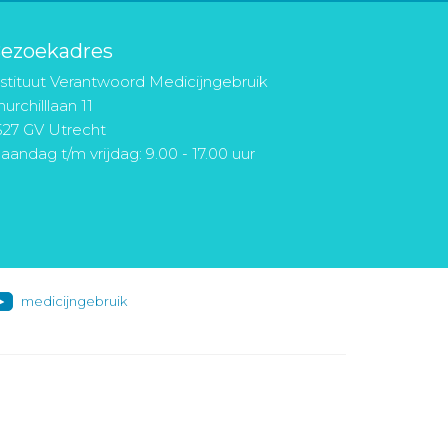
ezoekadres
nstituut Verantwoord Medicijngebruik
urchilllaan 11
527 GV Utrecht
aandag t/m vrijdag: 9.00 - 17.00 uur
medicijngebruik