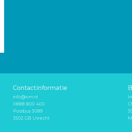
Contactinformatie
B
info@ivm.nl
I
0888 800 400
Ch
Postbus 3089
3
3502 GB Utrecht
M