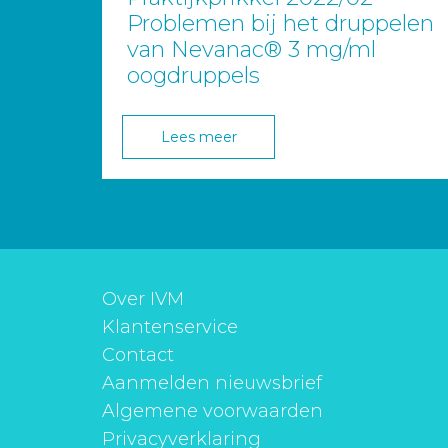
Problemen bij het druppelen
van Nevanac® 3 mg/ml
oogdruppels
Lees meer
Over IVM
Klantenservice
Contact
Aanmelden nieuwsbrief
Algemene voorwaarden
Privacyverklaring