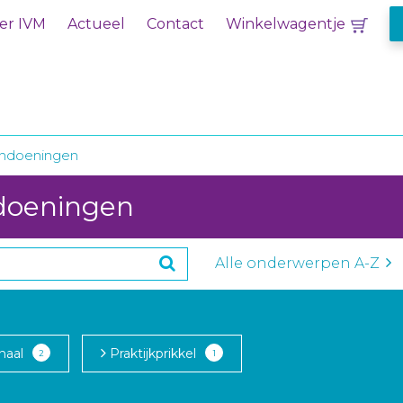
er IVM
Actueel
Contact
Winkelwagentje
ndoeningen
doeningen
Alle onderwerpen A-Z
naal
Praktijkprikkel
2
1