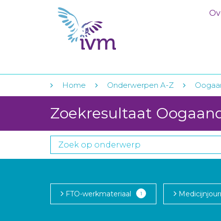
Ov
Home
Onderwerpen A-Z
Oogaa
Zoekresultaat Oogaan
FTO-werkmateriaal
Medicijnjour
1