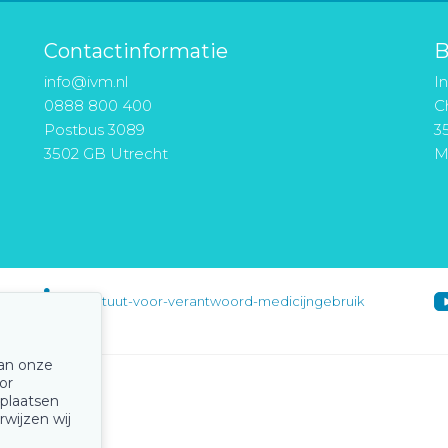
Contactinformatie
B
info@ivm.nl
I
0888 800 400
Ch
Postbus 3089
3
3502 GB Utrecht
M
instituut-voor-verantwoord-medicijngebruik
van onze
or
 plaatsen
rwijzen wij