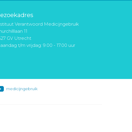
ezoekadres
nstituut Verantwoord Medicijngebruik
urchilllaan 11
527 GV Utrecht
aandag t/m vrijdag: 9.00 - 17.00 uur
medicijngebruik