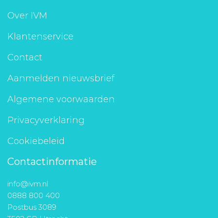
Aanmelden nieuwsbrief
Over IVM
Klantenservice
Inloggen
Contact
Toegang leeromgeving
Aanmelden nieuwsbrief
Algemene voorwaarden
Privacyverklaring
Cookiebeleid
Contactinformatie
info@ivm.nl
0888 800 400
Postbus 3089