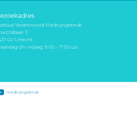
ezoekadres
nstituut Verantwoord Medicijngebruik
urchilllaan 11
527 GV Utrecht
aandag t/m vrijdag: 9.00 - 17.00 uur
medicijngebruik