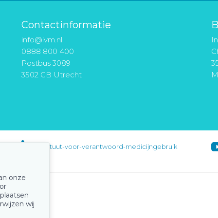
Contactinformatie
B
info@ivm.nl
I
0888 800 400
Ch
Postbus 3089
3
3502 GB Utrecht
M
instituut-voor-verantwoord-medicijngebruik
van onze
or
 plaatsen
rwijzen wij