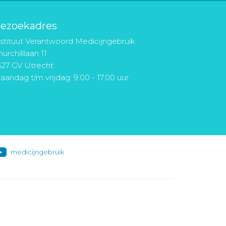
ezoekadres
nstituut Verantwoord Medicijngebruik
urchilllaan 11
527 GV Utrecht
aandag t/m vrijdag: 9.00 - 17.00 uur
medicijngebruik