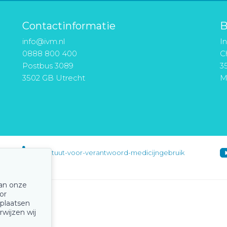
Contactinformatie
B
info@ivm.nl
I
0888 800 400
Ch
Postbus 3089
3
3502 GB Utrecht
M
instituut-voor-verantwoord-medicijngebruik
van onze
or
 plaatsen
rwijzen wij