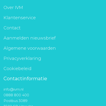
Aanmelden nieuwsbrief
Over IVM
Klantenservice
Inloggen
Contact
Toegang leeromgeving
Aanmelden nieuwsbrief
Algemene voorwaarden
Privacyverklaring
Cookiebeleid
Contactinformatie
info@ivm.nl
0888 800 400
Postbus 3089