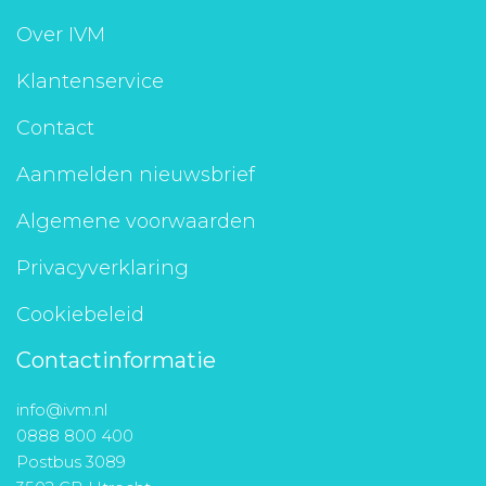
Aanmelden nieuwsbrief
Over IVM
Klantenservice
Inloggen
Contact
Toegang leeromgeving
Aanmelden nieuwsbrief
Algemene voorwaarden
Privacyverklaring
Cookiebeleid
Contactinformatie
info@ivm.nl
0888 800 400
Postbus 3089