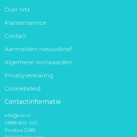
Aanmelden nieuwsbrief
Over IVM
Klantenservice
Inloggen
Contact
Toegang leeromgeving
Aanmelden nieuwsbrief
Algemene voorwaarden
Privacyverklaring
Cookiebeleid
Contactinformatie
info@ivm.nl
0888 800 400
Postbus 3089