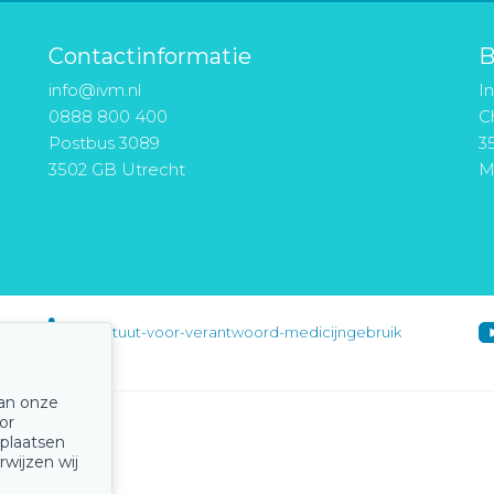
Contactinformatie
B
info@ivm.nl
I
0888 800 400
Ch
Postbus 3089
3
3502 GB Utrecht
M
instituut-voor-verantwoord-medicijngebruik
van onze
or
 plaatsen
rwijzen wij