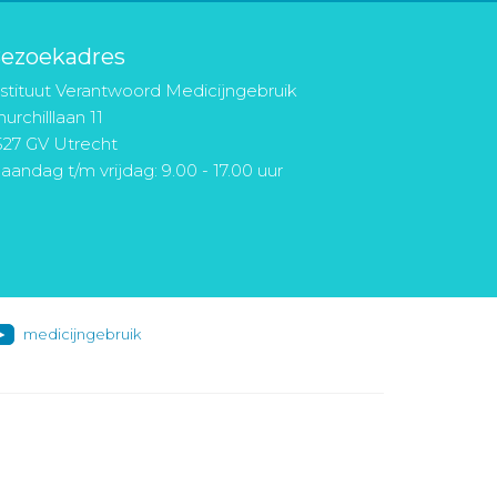
ezoekadres
nstituut Verantwoord Medicijngebruik
urchilllaan 11
527 GV Utrecht
aandag t/m vrijdag: 9.00 - 17.00 uur
medicijngebruik