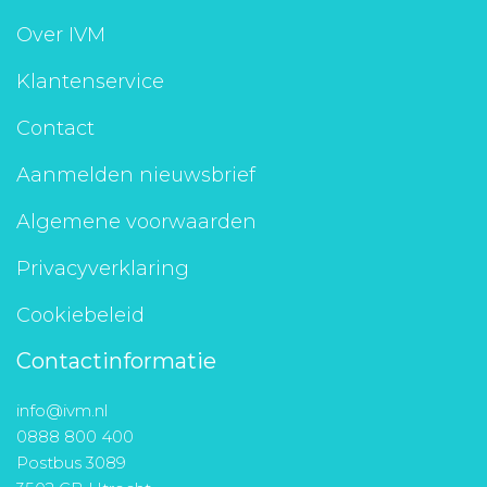
Aanmelden nieuwsbrief
Over IVM
Klantenservice
Inloggen
Contact
Toegang leeromgeving
Aanmelden nieuwsbrief
Algemene voorwaarden
Privacyverklaring
Cookiebeleid
Contactinformatie
info@ivm.nl
0888 800 400
Postbus 3089