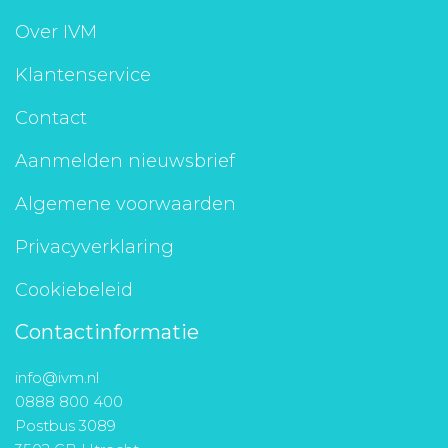
Aanmelden nieuwsbrief
Over IVM
Klantenservice
Inloggen
Contact
Toegang leeromgeving
Aanmelden nieuwsbrief
Algemene voorwaarden
Privacyverklaring
Cookiebeleid
Contactinformatie
info@ivm.nl
0888 800 400
Postbus 3089