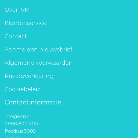
Aanmelden nieuwsbrief
Over IVM
Klantenservice
Inloggen
Contact
Toegang leeromgeving
Aanmelden nieuwsbrief
Algemene voorwaarden
Privacyverklaring
Cookiebeleid
Contactinformatie
info@ivm.nl
0888 800 400
Postbus 3089