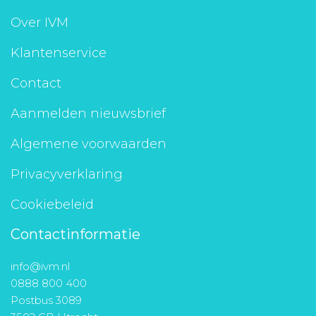
Aanmelden nieuwsbrief
Over IVM
Klantenservice
Inloggen
Contact
Toegang leeromgeving
Aanmelden nieuwsbrief
Algemene voorwaarden
Privacyverklaring
Cookiebeleid
Contactinformatie
info@ivm.nl
0888 800 400
Postbus 3089